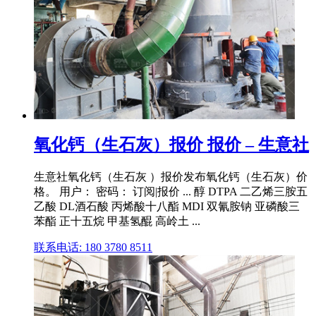
氧化钙（生石灰）报价 报价 – 生意社
生意社氧化钙（生石灰 ）报价发布氧化钙（生石灰）价
格。 用户： 密码： 订阅|报价 ... 醇 DTPA 二乙烯三胺五
乙酸 DL酒石酸 丙烯酸十八酯 MDI 双氰胺钠 亚磷酸三
苯酯 正十五烷 甲基氢醌 高岭土 ...
联系电话: 180 3780 8511