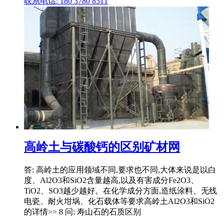
联系电话: 180 3780 8511
高岭土与碳酸钙的区别矿材网
答: 高岭土的应用领域不同,要求也不同,大体来说是以白
度、Al2O3和SiO2含量越高,以及有害成分Fe2O3、
TiO2、SO3越少越好。在化学成分方面,造纸涂料、无线
电瓷、耐火坩埚、化石载体等要求高岭土Al2O3和SiO2
的详情>> 8 问: 寿山石的石质区别