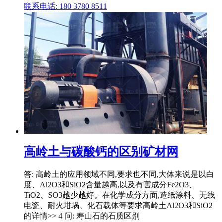
联系电话: 180 3780 8511
高岭土与碳酸钙的区别矿材网
答: 高岭土的应用领域不同,要求也不同,大体来说是以白
度、Al2O3和SiO2含量越高,以及有害成分Fe2O3、
TiO2、SO3越少越好。在化学成分方面,造纸涂料、无线
电瓷、耐火坩埚、化石载体等要求高岭土Al2O3和SiO2
的详情>> 4 问: 寿山石的石质区别