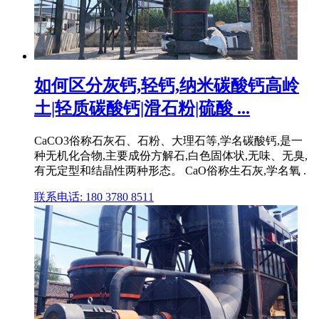
如何区分灰钙,轻钙,纳米碳酸钙高岭
土|轻质碳酸钙|滑石粉|硫酸 ...
CaCO3俗称石灰石、石粉、大理石等,学名碳酸钙,是一
种无机化合物,主要成份方解石,白色固体状,无味、无臭,
有无定型和结晶性两种形态。 CaO俗称生石灰,学名氧 .
联系电话: 180 3780 8511