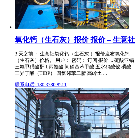
氧化钙（生石灰）报价 报价 – 生意社
3 天之前 · 生意社氧化钙（生石灰 ）报价发布氧化钙
（生石灰）价格。 用户： 密码： 订阅|报价 ... 硫酸亚锡
三氟甲磺酸酐 L丙氨酸 间硝基苯甲酸 五水硝酸铋 磷酸
三异丁酯（TIBP） 四氯邻苯二腈 高岭土 ...
联系电话: 180 3780 8511