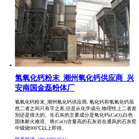
氢氧化钙粉末_潮州氧化钙供应商_兴
安南国金磊粉体厂
氢氧化钙粉末_潮州氧化钙供应商, 氧化钙和氢氧化钙虽
然二者之间只有字之差,但是从化学成分,物理性上二者差
别还是很大的。生石灰的主要成分是氧化钙(CaO),白色
固体耐火难溶。将(CaO)含量高的石灰岩在通风的石灰窑
中锻烧900℃以上即得。