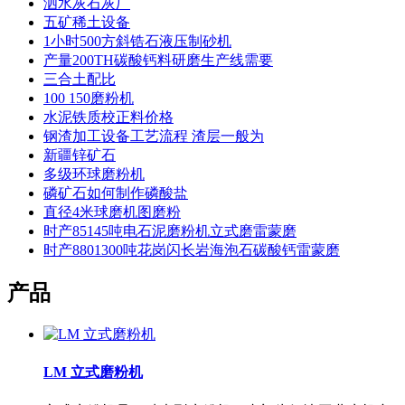
泗水灰石灰厂
五矿稀土设备
1小时500方斜锆石液压制砂机
产量200TH碳酸钙料研磨生产线需要
三合土配比
100 150磨粉机
水泥铁质校正料价格
钢渣加工设备工艺流程 渣层一般为
新疆锌矿石
多级环球磨粉机
磷矿石如何制作磷酸盐
直径4米球磨机图磨粉
时产85145吨电石泥磨粉机立式磨雷蒙磨
时产8801300吨花岗闪长岩海泡石碳酸钙雷蒙磨
产品
LM 立式磨粉机