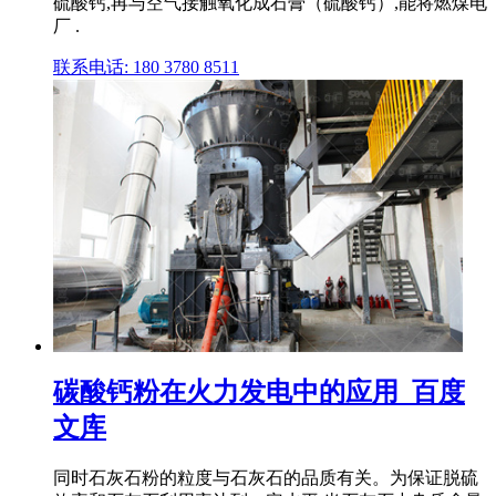
硫酸钙,再与空气接触氧化成石膏（硫酸钙）,能将燃煤电
厂 .
联系电话: 180 3780 8511
碳酸钙粉在火力发电中的应用_百度
文库
同时石灰石粉的粒度与石灰石的品质有关。为保证脱硫