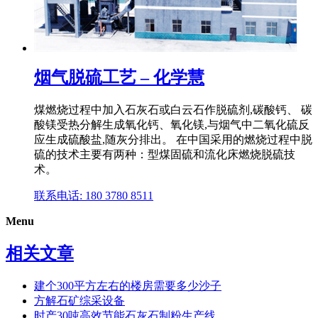
烟气脱硫工艺 – 化学慧
煤燃烧过程中加入石灰石或白云石作脱硫剂,碳酸钙、 碳
酸镁受热分解生成氧化钙、氧化镁,与烟气中二氧化硫反
应生成硫酸盐,随灰分排出。 在中国采用的燃烧过程中脱
硫的技术主要有两种：型煤固硫和流化床燃烧脱硫技
术。
联系电话: 180 3780 8511
Menu
相关文章
建个300平方左右的楼房需要多少沙子
方解石矿综采设备
时产30吨高效节能石灰石制粉生产线