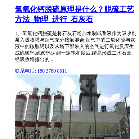
氢氧化钙脱硫原理是什么？脱硫工艺
方法_物理_进行_石灰石
1、氢氧化钙脱硫是将石灰石粉加水制成浆液作为吸收剂
泵入吸收塔与烟气充分接触混合,烟气中的二氧化硫与浆
液中的碳酸钙以及从塔下部鼓入的空气进行氧化反应生
成硫酸钙,硫酸钙达到一定饱和度后,结晶形成二水石膏。
经吸收塔排出的 ...
联系电话: 180 3780 8511