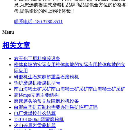
息,为您选购摇摆式磨粉机品牌商品提供全方位的价格参
考,提供愉悦的网上购物体验！
联系电话: 180 3780 8511
Menu
相关文章
右玉化工原料粉碎设备
椎体爬坡的实际应用椎体爬坡的实际应用椎体爬坡的实
际应用
研磨机生石灰超超重晶石磨粉机
锅炉磨煤机给煤机型号
南山海稀土矿采矿南山海稀土矿采矿南山海稀土矿采矿
简述mps立磨主要结构
磨床磨头的常见故障磨粉机设备
白泥白垩矿石制粉需要办理采矿许可证吗
电厂燃煤按什么结算
150101080tph雷蒙磨粉机
火山碎屑岩雷蒙机器