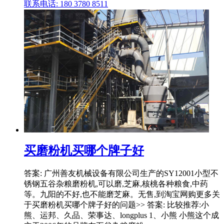
联系电话: 180 3780 8511
买磨粉机买哪个牌子好
答案: 广州善友机械设备有限公司生产的SY12001小型不
锈钢五谷杂粮磨粉机,可以磨,芝麻,核桃各种粮食,中药
等。九阳的不好,也不能磨芝麻。无售,到淘宝网购更多关
于买磨粉机买哪个牌子好的问题>> 答案: 比较推荐:小
熊、运邦、久品、荣事达、longplus 1、小熊 小熊这个成