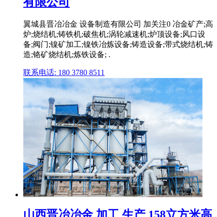
有限公司
翼城县晋冶冶金 设备制造有限公司 加关注0 冶金矿产;高
炉;烧结机;铸铁机;破焦机;涡轮减速机;炉顶设备;风口设
备;阀门;镍矿加工;镍铁冶炼设备;铸造设备;带式烧结机;铸
造;铬矿烧结机;炼铁设备; .
联系电话: 180 3780 8511
山西晋冶冶金 加工 生产 158立方米高