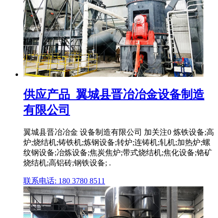
供应产品_翼城县晋冶冶金设备制造
有限公司
翼城县晋冶冶金 设备制造有限公司 加关注0 炼铁设备;高
炉;烧结机;铸铁机;炼钢设备;转炉;连铸机;轧机;加热炉;螺
纹钢设备;冶炼设备;焦炭焦炉;带式烧结机;焦化设备;铬矿
烧结机;高铝砖;钢铁设备; .
联系电话: 180 3780 8511