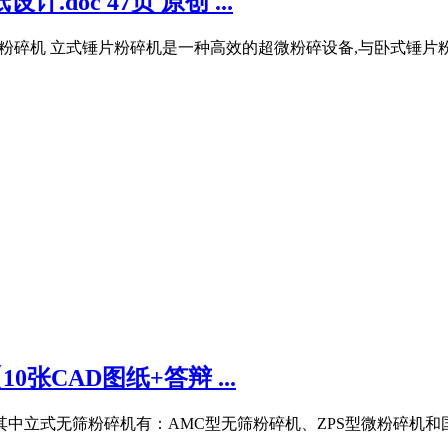
oc 47页 原创 ...
式锤片粉碎机 立式锤片粉碎机是一种高效的超微粉碎设备,与卧式锤片
张CAD图纸+答辩 ...
其中立式无筛粉碎机有：AMC型无筛粉碎机、ZPS型微粉碎机和