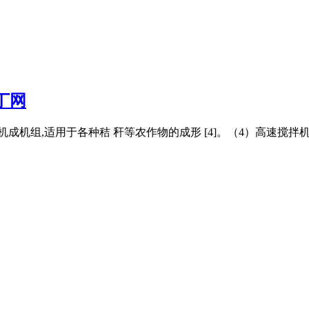
丁网
机组,适用于各种秸 秆等农作物的成形 [4]。（4）高速搅拌机 高