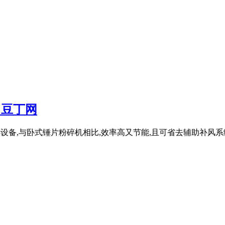
 豆丁网
设备,与卧式锤片粉碎机相比,效率高又节能,且可省去辅助补风系统