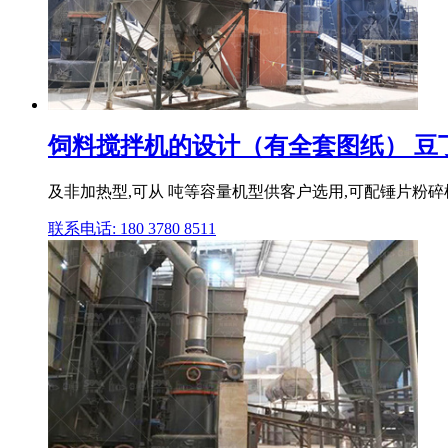
饲料搅拌机的设计（有全套图纸） 豆
及非加热型,可从 吨等容量机型供客户选用,可配锤片粉碎机成
联系电话: 180 3780 8511