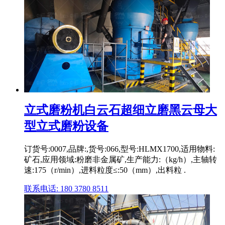
立式磨粉机白云石超细立磨黑云母大
型立式磨粉设备
订货号:0007,品牌:,货号:066,型号:HLMX1700,适用物料:
矿石,应用领域:粉磨非金属矿,生产能力:（kg/h）,主轴转
速:175（r/min）,进料粒度≤:50（mm）,出料粒 .
联系电话: 180 3780 8511