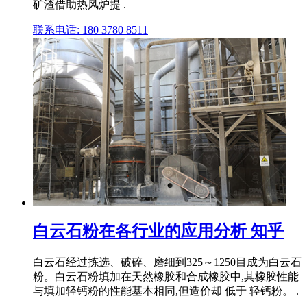
矿渣借助热风炉提 .
联系电话: 180 3780 8511
白云石粉在各行业的应用分析 知乎
白云石经过拣选、破碎、磨细到325～1250目成为白云石
粉。白云石粉填加在天然橡胶和合成橡胶中,其橡胶性能
与填加轻钙粉的性能基本相同,但造价却 低于 轻钙粉。 .