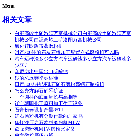
Menu
相关文章
白泥高岭土矿洛阳万富机械公司白泥高岭土矿洛阳万富
机械公司白泥高岭土矿洛阳万富机械公司
氧化锌欧版雷蒙磨粉机
时产300吨的石灰石粉加工配置立式磨粉机可以吗
汽车运砖渣多少立方汽车运砖渣多少立方汽车运砖渣多
少立方
印尼向出中国出口碳酸钙
砂的总压碎指标标准
日产800方钠明矾石矿石磨粉高钙石制粉机
怎么办方解石矿釆矿证
一个圆柱的底面周长与高相等
辽宁朝阳化工原料加工生产设备
石膏粉碎设备产量85TH
矿石磨粉机有分期付款的厂家吗
焦煤液压岩石欧版磨粉机MTW
欧版磨粉机MTW磨粉比定义
单套微粉磨多少钱