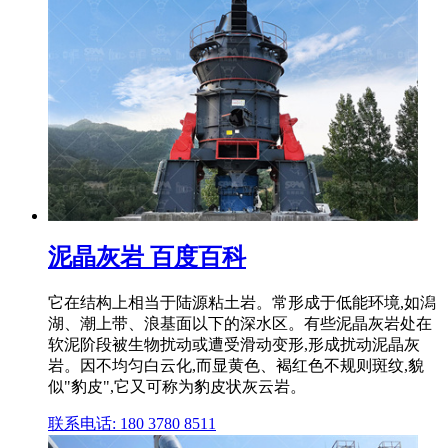
泥晶灰岩 百度百科
它在结构上相当于陆源粘土岩。常形成于低能环境,如潟
湖、潮上带、浪基面以下的深水区。有些泥晶灰岩处在
软泥阶段被生物扰动或遭受滑动变形,形成扰动泥晶灰
岩。因不均匀白云化,而显黄色、褐红色不规则斑纹,貌
似"豹皮",它又可称为豹皮状灰云岩。
联系电话: 180 3780 8511