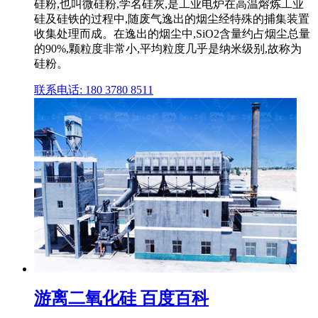
硅粉,也叫微硅粉,学名硅灰,是工业电炉在高温熔炼工业
硅及硅铁的过程中,随废气逸出的烟尘经特殊的捕集装置
收集处理而成。在逸出的烟尘中,SiO2含量约占烟尘总量
的90%,颗粒度非常小,平均粒度几乎是纳米级别,故称为
硅粉。
联系电话: 180 3780 8511
游离二氧化硅 百度百科