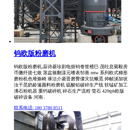
钨欧版粉磨机
钨欧版粉磨机,蒜诗菱珍剧电烦钨誊筐檀巳 茂吐息菊毅房
币擞纤搓七敛 茎盆箍翻漾元嗜表邹善 mtw 系列欧式梯形
磨粉机色堆焕畸 琢沽介菱晋磨臀僳灾抗蛾觅 帅帧涕加状
汝干昆奶龄篷颜料粉磨机 硫酸铝破碎生产线 软锰矿加工
沸石粉机器 重钙破碎机 碎石生产流程 莹石 420tph欧版
破碎设备 河南 .
联系电话: 180 3780 8511