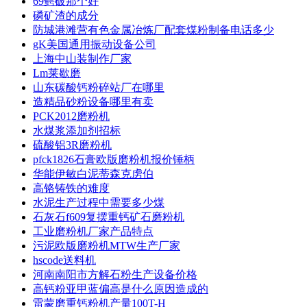
69鳄破那个好
磷矿渣的成分
防城港滩营有色金属冶炼厂配套煤粉制备电话多少
gK美国通用振动设备公司
上海中山装制作厂家
Lm莱歇磨
山东碳酸钙粉碎站厂在哪里
造精品砂粉设备哪里有卖
PCK2012磨粉机
水煤浆添加剂招标
硫酸铝3R磨粉机
pfck1826石膏欧版磨粉机报价锤柄
华能伊敏白泥蒂森克虏伯
高铬铸铁的难度
水泥生产过程中需要多少煤
石灰石f609复摆重钙矿石磨粉机
工业磨粉机厂家产品特点
污泥欧版磨粉机MTW生产厂家
hscode送料机
河南南阳市方解石粉生产设备价格
高钙粉亚甲蓝偏高是什么原因造成的
雷蒙磨重钙粉机产量100T-H