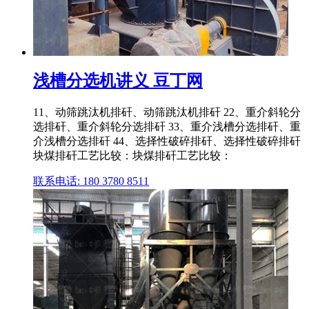
浅槽分选机讲义 豆丁网
11、动筛跳汰机排矸、动筛跳汰机排矸 22、重介斜轮分
选排矸、重介斜轮分选排矸 33、重介浅槽分选排矸、重
介浅槽分选排矸 44、选择性破碎排矸、选择性破碎排矸
块煤排矸工艺比较：块煤排矸工艺比较：
联系电话: 180 3780 8511