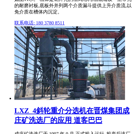
的耐磨衬板,底板外并列两个介质漏斗提供上升介质流,以
免介质在槽体内沉淀。
联系电话: 180 3780 8511
LXZ_4斜轮重介分选机在晋煤集团成
庄矿洗选厂的应用 道客巴巴
成庄矿洗选厂于 1997 年 9 月 正式投入运行, 投产后该厂