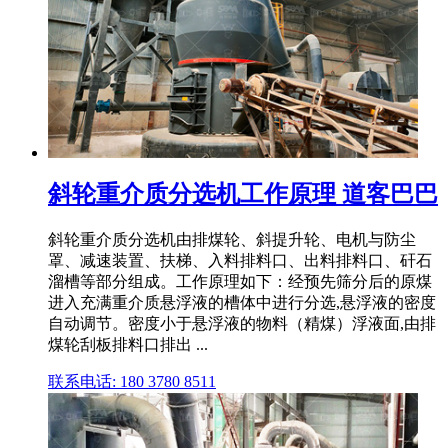
斜轮重介质分选机工作原理 道客巴巴
斜轮重介质分选机由排煤轮、斜提升轮、电机与防尘
罩、减速装置、扶梯、入料排料口、出料排料口、矸石
溜槽等部分组成。工作原理如下：经预先筛分后的原煤
进入充满重介质悬浮液的槽体中进行分选,悬浮液的密度
自动调节。密度小于悬浮液的物料（精煤）浮液面,由排
煤轮刮板排料口排出 ...
联系电话: 180 3780 8511