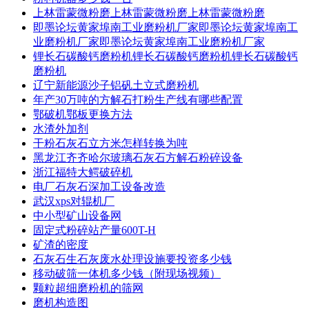
上林雷蒙微粉磨上林雷蒙微粉磨上林雷蒙微粉磨
即墨论坛黄家埠南工业磨粉机厂家即墨论坛黄家埠南工
业磨粉机厂家即墨论坛黄家埠南工业磨粉机厂家
锂长石碳酸钙磨粉机锂长石碳酸钙磨粉机锂长石碳酸钙
磨粉机
辽宁新能源沙子铝矾土立式磨粉机
年产30万吨的方解石打粉生产线有哪些配置
鄂破机鄂板更换方法
水渣外加剂
干粉石灰石立方米怎样转换为吨
黑龙江齐齐哈尔玻璃石灰石方解石粉碎设备
浙江福特大鳄破碎机
电厂石灰石深加工设备改造
武汉xps对辊机厂
中小型矿山设备网
固定式粉碎站产量600T-H
矿渣的密度
石灰石生石灰废水处理设施要投资多少钱
移动破筛一体机多少钱（附现场视频）
颗粒超细磨粉机的筛网
磨机构造图