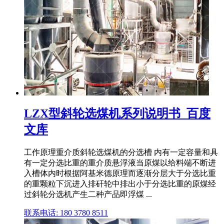
LZX型斜轮选煤机系列说明书_百度
文库
工作原理重介质斜轮选煤机的分选槽 内有一定容量和具
有一定分选比重的重介质悬浮液当原煤以给料端不断进
入槽体内时根据阿基米德原理而逐渐分层大于分选比重
的重颗粒下沉进入排矸轮中排出小于分选比重的原煤经
过斜轮分选机产生二种产品即浮煤 ...
联系电话: 180 3780 8511