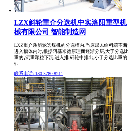
LZX斜轮重介分选机中实洛阳重型机
械有限公司 智能制造网
LXZ重介质斜轮选煤机的分选槽内,当原煤以给料端不断
进入槽体内时,根据阿基米德原理而逐渐分层,大于分选比
重的γ沉重颗粒下沉,进入排 矸轮中排出,小于分选比重的
γ .
联系电话: 180 3780 8511