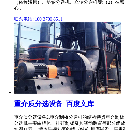
（俗称浅槽）、斜轮分选机、立轮分选机等;（2）在离
心 .
联系电话: 180 3780 8511
重介质分选设备_百度文库
重介质分选设备2.重介刮板分选机的结构特点重介刮板
分选机主要由槽体、排矸刮板及其驱动装置等部分组成,
如图11示。 槽体是钢外壳的槽式结构,槽底铺设一层带孔