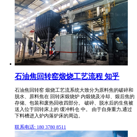
石油焦回转窑煅烧工艺流程 知乎
石油焦回转窑 煅烧工艺流系统大致分为原料焦的破碎和
脱水、原料焦在 回转床煅烧炉 内煅烧及冷却、煅后焦的
存储、包装和废热回收四部分。 破碎、脱水后的生焦被
送入位于回转床上的 缓冲料仓 中。 由于自身重力,通过
下料槽进入炉内落炉床的周边。
联系电话: 180 3780 8511