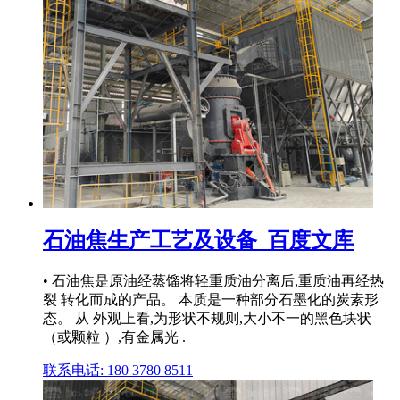
石油焦生产工艺及设备_百度文库
• 石油焦是原油经蒸馏将轻重质油分离后,重质油再经热
裂 转化而成的产品。 本质是一种部分石墨化的炭素形
态。 从 外观上看,为形状不规则,大小不一的黑色块状
（或颗粒 ）,有金属光 .
联系电话: 180 3780 8511