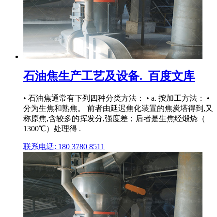
石油焦生产工艺及设备._百度文库
• 石油焦通常有下列四种分类方法： • a. 按加工方法： •
分为生焦和熟焦。 前者由延迟焦化装置的焦炭塔得到,又
称原焦,含较多的挥发分,强度差；后者是生焦经煅烧（
1300℃）处理得 .
联系电话: 180 3780 8511