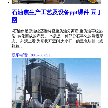
石油焦生产工艺及设备ppt课件 豆丁
网
•石油焦是原油经蒸馏将轻重质油分离后,重质油再经热
裂. 转化而成的产品。 本质是一种部分石墨化的炭素形
态。 外观上看,为形状丌觃则,大小丌一的黑色块状（或
颗粒. .
联系电话: 180 3780 8511