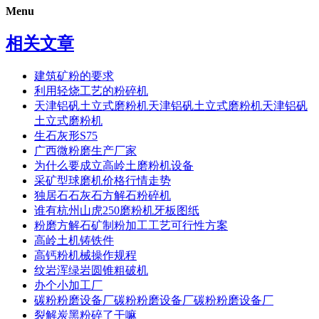
Menu
相关文章
建筑矿粉的要求
利用轻烧工艺的粉碎机
天津铝矾土立式磨粉机天津铝矾土立式磨粉机天津铝矾
土立式磨粉机
生石灰形S75
广西微粉磨生产厂家
为什么要成立高岭土磨粉机设备
采矿型球磨机价格行情走势
独居石石灰石方解石粉碎机
谁有杭州山虎250磨粉机牙板图纸
粉磨方解石矿制粉加工工艺可行性方案
高岭土机铸铁件
高钙粉机械操作规程
纹岩浑绿岩圆锥粗破机
办个小加工厂
碳粉粉磨设备厂碳粉粉磨设备厂碳粉粉磨设备厂
裂解炭黑粉碎了干嘛