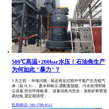
500℃高温+200bar水压！石油焦生产
为何如此 "暴力"？
3 天之前 · 环保问题：延迟焦化过程中可能产生含硫气
体（如 H₂S）、废水和粉尘,需配套脱硫、污水处理和除
尘设备,符合环保标准。 设备结焦与安全：加热炉和管道
易结焦,需定期清理； .
联系电话: 180 3780 8511