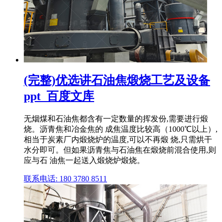
(完整)优选讲石油焦煅烧工艺及设备
ppt_百度文库
无烟煤和石油焦都含有一定数量的挥发份,需要进行煅
烧。沥青焦和冶金焦的 成焦温度比较高（1000℃以上）,
相当于炭素厂内煅烧炉的温度,可以不再煅 烧,只需烘干
水分即可。但如果沥青焦与石油焦在煅烧前混合使用,则
应与石 油焦一起送入煅烧炉煅烧。
联系电话: 180 3780 8511