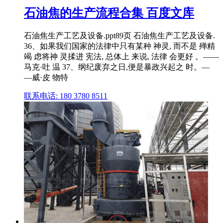
石油焦的生产流程合集 百度文库
石油焦生产工艺及设备.ppt89页 石油焦生产工艺及设备.
36、如果我们国家的法律中只有某种 神灵, 而不是 殚精
竭 虑将神 灵揉进 宪法, 总体上 来说, 法律 会更好 。——
马克·吐 温 37、纲纪废弃之日,便是暴政兴起之 时。—
—威·皮 物特
联系电话: 180 3780 8511