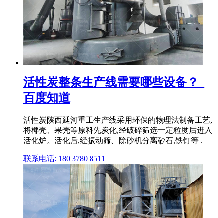
活性炭整条生产线需要哪些设备？_
百度知道
活性炭陕西延河重工生产线采用环保的物理法制备工艺,
将椰壳、果壳等原料先炭化,经破碎筛选一定粒度后进入
活化炉。活化后,经振动筛、除砂机分离砂石,铁钉等 .
联系电话: 180 3780 8511