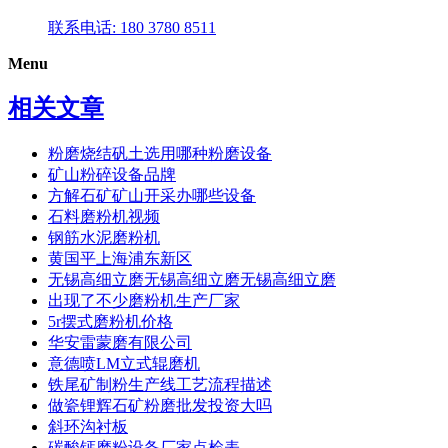
联系电话: 180 3780 8511
Menu
相关文章
粉磨烧结矾土选用哪种粉磨设备
矿山粉碎设备品牌
方解石矿矿山开采办哪些设备
石料磨粉机视频
钢筋水泥磨粉机
黄国平上海浦东新区
无锡高细立磨无锡高细立磨无锡高细立磨
出现了不少磨粉机生产厂家
5r摆式磨粉机价格
华安雷蒙磨有限公司
意德喷LM立式辊磨机
铁尾矿制粉生产线工艺流程描述
做瓷锂辉石矿粉磨批发投资大吗
斜环沟衬板
碳酸钙磨粉设备厂家点检表