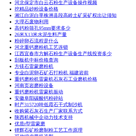
河北保定市白云石粉生产设备操作视频
挖精品砂粉设备价格
湘江白泥白垩株洲县段高岭土矿采矿权出让须知
大理石废物利用
高钙粉筛孔95mm要求多少
26米X13米水泥生料产量
粉碎卵石流程是什么
河北重钙磨粉机工艺连锁
江西宜春市方解石粉生产设备生产线投资多少
刮板机中标价格查询
方镁石雷蒙磨粉机
专业白泥卵石矿石打粉机 福建岩前
重钙磨粉机雷蒙机石灰石工业磨机价格
河南页岩磨粉设备
重钙磨粉机雷蒙机振动
安徽阜阳碳酸钙粉碎站
时产315720吨低霞石干式制沙机
收购紫石灰石生产厂家联系方式
陕西机械中企动力技术支持
优质r型雷蒙磨
锂辉石矿粉磨制粉工艺工作原理