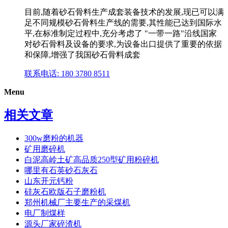
目前,随着砂石骨料生产成套装备技术的发展,现已可以满
足不同规模砂石骨料生产线的需要,其性能已达到国际水
平,在标准制定过程中,充分考虑了 "一带一路"沿线国家
对砂石骨料及设备的要求,为设备出口提供了重要的依据
和保障,增强了我国砂石骨料成套
联系电话: 180 3780 8511
Menu
相关文章
300w磨粉的机器
矿用磨碎机
白泥高岭土矿高品质250型矿用粉碎机
哪里有石英砂石灰石
山东开元钙粉
硅灰石欧版石子磨粉机
郑州机械厂主要生产的采煤机
电厂制煤样
源头厂家碎渣机