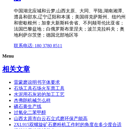
中国湖北应城和云梦,山西太原、大同、平陆,湖南湘潭、
澧县和邵东,辽宁辽阳和本溪；美国得克萨斯州、纽约州
和密歇根州；加拿大新斯科舍省、不列颠哥伦比亚省；
法国巴黎盆地；白俄罗斯布里涅夫；波兰克拉科夫；奥
地利萨尔茨堡；德国北部地区等
联系电话: 180 3780 8511
Menu
相关文章
雷蒙磨说明书字体要求
石场工具石场火车票工具
水泥用石灰岩的加工工艺
杰弗朗机械怎么样
磷石膏生产线
过氧化二苯甲醇
山西太原市白云石立式磨环保产能高
2XL915双螺旋矿石磨粉机工作时的角度在多少度合适