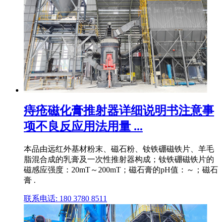
痔疮磁化膏推射器详细说明书注意事
项不良反应用法用量 ...
本品由远红外基材粉末、磁石粉、钕铁硼磁铁片、羊毛
脂混合成的乳膏及一次性推射器构成；钕铁硼磁铁片的
磁感应强度：20mT～200mT；磁石膏的pH值：～；磁石
膏 .
联系电话: 180 3780 8511