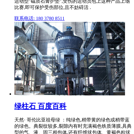
运动型"磁质石膏护垫",受伤的运动员包上这种产品上场
比赛,即可保护受伤部位,且不妨碍活 .
联系电话: 180 3780 8511
绿柱石 百度百科
天然· 哥伦比亚祖母绿 ：纯绿色,稍带黄的绿色或稍带蓝
的绿色。典裂纹较多,裂隙内有时充满褐色铁质薄膜,具典
型的气、液、固三相包体,还有纤维状包体、黄褐色粒状