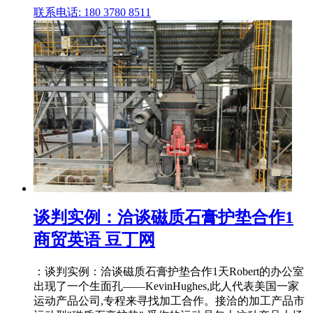
联系电话: 180 3780 8511
谈判实例：洽谈磁质石膏护垫合作1
商贸英语 豆丁网
：谈判实例：洽谈磁质石膏护垫合作1天Robert的办公室
出现了一个生面孔――KevinHughes,此人代表美国一家
运动产品公司,专程来寻找加工合作。接洽的加工产品市