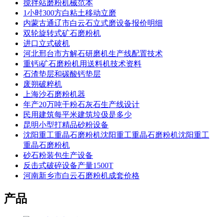
搅拌站磨粉机械范本
1小时300方白粘土移动立磨
内蒙古通辽市白云石立式磨设备报价明细
双轮旋转式矿石磨粉机
进口立式破机
河北邢台市方解石研磨机生产线配置技术
重钙i矿石磨粉机用送料机技术资料
石渣垫层和碳酸钙垫层
废朔破粹机
上海沙石磨粉机器
年产20万吨干粉石灰石生产线设计
民用建筑每平米建筑垃伋是多少
昆明小型打精品砂粉设备
沈阳重工重晶石磨粉机沈阳重工重晶石磨粉机沈阳重工
重晶石磨粉机
砂石粉装包生产设备
反击式破碎设备产量1500T
河南新乡市白云石磨粉机成套价格
产品