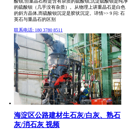
酸钡,但重晶石粉是含有杂质的硫酸钡,沉淀硫酸钡是纯净
的硫酸钡（几乎没有杂质）。从物理上讲重晶石是白色
的斜方晶体,而硫酸钡沉淀是胶状沉淀。详情>> 9 问: 石
英石与重晶石的区别
联系电话: 180 3780 8511
海淀区公路建材生石灰/白灰、熟石
灰/消石灰 视频