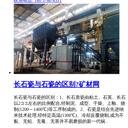
联系电话: 180 3780 8511
长石瓷与石瓷的区别?矿材网
长石瓷与石瓷的区别：1、长石质瓷由粘土、石英、长石
以2∶1∶1左右的比例配合,经制泥、成型、干燥、上釉、烧
制(1200～1400℃)等工序制成的。2、石瓷是结合先进纳
米技术处理,经特定高温(1300℃)、冷却反覆烧制,成为不
黏、无铅、无毒、无害并不易磨损的新一代锅 .