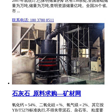
2007年底统计,已探明储量的矿区有136余处,全国基础储
量为万吨,储量为万吨,查明资源储量亿吨。全国26个省,
市 ...
联系电话: 180 3780 8511
石灰石_原料求购—矿材网
氧化钙＞54%、二氧化硅＜%、氧气镁＜2%、其它按
YB/T5279标准执行,不得夹带泥石、杂石等。 粒度要