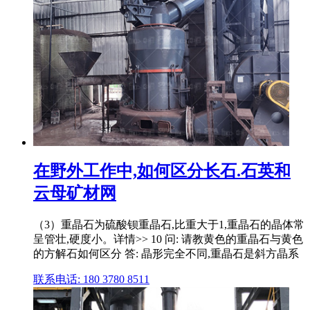
在野外工作中,如何区分长石.石英和
云母矿材网
（3）重晶石为硫酸钡重晶石,比重大于1,重晶石的晶体常
呈管壮,硬度小。详情>> 10 问: 请教黄色的重晶石与黄色
的方解石如何区分 答: 晶形完全不同,重晶石是斜方晶系
联系电话: 180 3780 8511