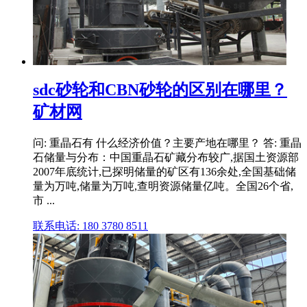
sdc砂轮和CBN砂轮的区别在哪里？
矿材网
问: 重晶石有 什么经济价值？主要产地在哪里？ 答: 重晶
石储量与分布：中国重晶石矿藏分布较广,据国土资源部
2007年底统计,已探明储量的矿区有136余处,全国基础储
量为万吨,储量为万吨,查明资源储量亿吨。全国26个省,
市 ...
联系电话: 180 3780 8511