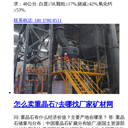
求：48公分. 白度≥58,颗粒≤17%,烧减≥42%,氧化钙
≥53%。
联系电话: 180 3780 8511
怎么卖重晶石?去哪找厂家矿材网
问: 重晶石有什么经济价值？主要产地在哪里？ 答: 重晶
石储量与分布：中国重晶石矿藏分布较广,据国土资源部