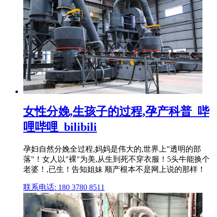
女性分娩,生孩子的过程,孕产科普_哔
哩哔哩_bilibili
孕妇自然分娩全过程,妈妈是伟大的,世界上"透明的部
落"！女人以"裸"为美,从生到死不穿衣服！5头牛能换个
老婆！,已生！告知姐妹 顺产根本不是网上说的那样！
联系电话: 180 3780 8511