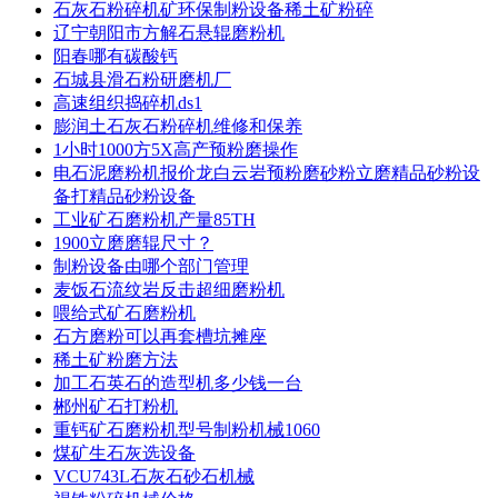
石灰石粉碎机矿环保制粉设备稀土矿粉碎
辽宁朝阳市方解石悬辊磨粉机
阳春哪有碳酸钙
石城县滑石粉研磨机厂
高速组织捣碎机ds1
膨润土石灰石粉碎机维修和保养
1小时1000方5X高产预粉磨操作
电石泥磨粉机报价龙白云岩预粉磨砂粉立磨精品砂粉设
备打精品砂粉设备
工业矿石磨粉机产量85TH
1900立磨磨辊尺寸？
制粉设备由哪个部门管理
麦饭石流纹岩反击超细磨粉机
喂给式矿石磨粉机
石方磨粉可以再套槽坑摊座
稀土矿粉磨方法
加工石英石的造型机多少钱一台
郴州矿石打粉机
重钙矿石磨粉机型号制粉机械1060
煤矿生石灰选设备
VCU743L石灰石砂石机械