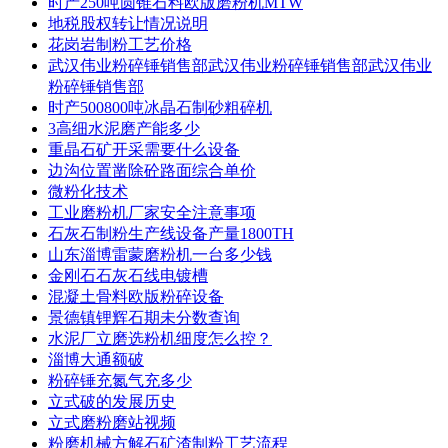
时产250吨圆锥石料欧版磨粉机MTW
地税股权转让情况说明
花岗岩制粉工艺价格
武汉伟业粉碎锤销售部武汉伟业粉碎锤销售部武汉伟业
粉碎锤销售部
时产500800吨冰晶石制砂粗碎机
3高细水泥磨产能多少
重晶石矿开采需要什么设备
边沟位置凿除砼路面综合单价
微粉化技术
工业磨粉机厂家安全注意事项
石灰石制粉生产线设备产量1800TH
山东淄博雷蒙磨粉机一台多少钱
金刚石石灰石线电镀槽
混凝土骨料欧版粉碎设备
景德镇锂辉石期未分数查询
水泥厂立磨选粉机细度怎么控？
淄博大通额破
粉碎锤充氮气充多少
立式破的发展历史
立式磨粉磨站视频
粉磨机械方解石矿渣制粉工艺流程