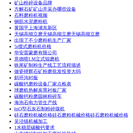
矿山粉碎设备品牌
方解石矿矿山开采办哪些设备
石料磨粉机视频
钢筋水泥磨粉机
黄国平上海浦东新区
无锡高细立磨无锡高细立磨无锡高细立磨
出现了不少磨粉机生产厂家
5r摆式磨粉机价格
华安雷蒙磨有限公司
意德喷LM立式辊磨机
铁尾矿制粉生产线工艺流程描述
做瓷锂辉石矿粉磨批发投资大吗
斜环沟衬板
碳酸钙磨粉设备厂家点检表
球磨机热解炭黑衬板厂家
碳酸钙粉磨园林粉碎车
海泡石电力管生产线
hsQ型石灰石制粉碎煤机
硅石磨粉机械价格硅石磨粉机械价格硅石磨粉机械价格
吴泾镇机械加工
1水稳层碳酸钙要求