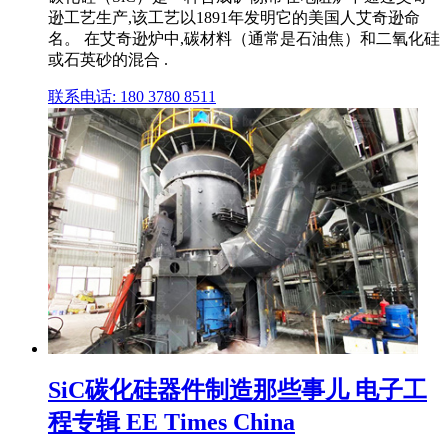
逊工艺生产,该工艺以1891年发明它的美国人艾奇逊命
名。 在艾奇逊炉中,碳材料（通常是石油焦）和二氧化硅
或石英砂的混合 .
联系电话: 180 3780 8511
SiC碳化硅器件制造那些事儿 电子工
程专辑 EE Times China