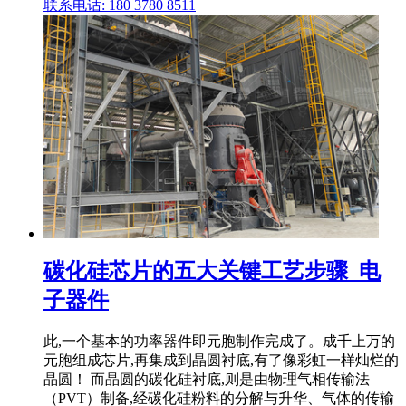
联系电话: 180 3780 8511
碳化硅芯片的五大关键工艺步骤_电
子器件
此,一个基本的功率器件即元胞制作完成了。成千上万的
元胞组成芯片,再集成到晶圆衬底,有了像彩虹一样灿烂的
晶圆！ 而晶圆的碳化硅衬底,则是由物理气相传输法
（PVT）制备,经碳化硅粉料的分解与升华、气体的传输