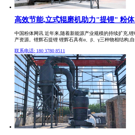
高效节能,立式辊磨机助力"提锂" 粉
中国粉体网讯 近年来,随着新能源产业规模的持续扩充,
产资源。锂辉石提锂 锂辉石具有α、β、γ三种物相结构,自然
联系电话: 180 3780 8511