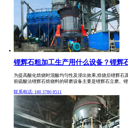
锂辉石粗加工生产用什么设备？锂辉
为提高酸化焙烧时混酸均匀性及浸出效果,焙烧后锂辉石
前硫酸法锂辉石焙烧料的研磨设备主要是锂辉石立磨。锂
联系电话: 180 3780 8511