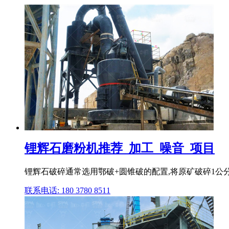
锂辉石磨粉机推荐_加工_噪音_项目
锂辉石破碎通常选用鄂破+圆锥破的配置,将原矿破碎1公分
联系电话: 180 3780 8511