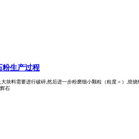
石粉生产过程
及大块料需要进行破碎,然后进一步粉磨细小颗粒（粒度＜）,焙
辉石