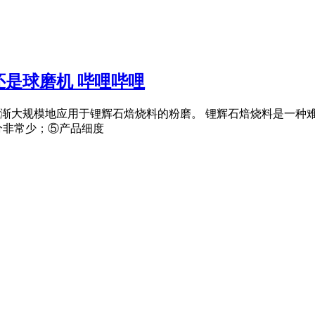
是球磨机 哔哩哔哩
渐大规模地应用于锂辉石焙烧料的粉磨。 锂辉石焙烧料是一种难
分非常少；⑤产品细度