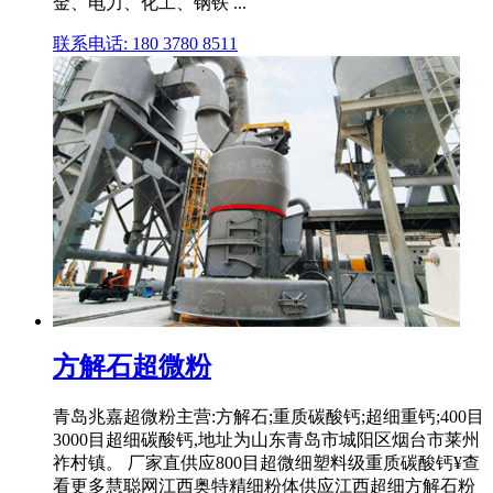
金、电力、化工、钢铁 ...
联系电话: 180 3780 8511
方解石超微粉
青岛兆嘉超微粉主营:方解石;重质碳酸钙;超细重钙;400目
3000目超细碳酸钙,地址为山东青岛市城阳区烟台市莱州
祚村镇。 厂家直供应800目超微细塑料级重质碳酸钙¥查
看更多慧聪网江西奥特精细粉体供应江西超细方解石粉