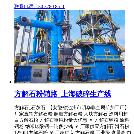
联系电话: 180 3780 8511
方解石粉销路_上海破碎生产线
方解石_石灰石–【安徽省池州市明华非金属矿加工厂】
厂家直销方解石粉 超细方解石粉 大块方解石 涂料用超
白方解石粉 方解石重钙粉量大优惠 ￥ 方解石钙粉 涂料
钙粉 纳米碳酸钙一吨多少钱 ￥ 厂家供应方解石 滑石粉
1250目方解石粉 ￥ 厂家供应 方解石粉 工业级 含量高 白