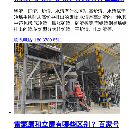
钢渣、矿渣、炉渣、水渣有什么区别 高炉渣、水渣属于
冶炼生铁时从高炉中排出的废物,水渣是高炉渣的一种,其
中还包括:气冷渣、膨胀矿渣、矿渣棉等,而钢渣则是炼钢
排出的渣,依炉型分为转炉渣、平炉渣、电炉渣等。
联系电话: 180 3780 8511
雷蒙磨和立磨有哪些区别？ 百家号