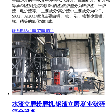
是高炉渣的一种,其中还包括:气冷渣、膨胀矿渣、矿渣棉
等,而钢渣则是炼钢排出的渣,依炉型分为转炉渣、平炉
渣、电炉渣等。 主要成分:高炉渣中主要成分为CaO、
SiO2、Al2O3,钢渣主要由钙、 铁、 硅、镁和少量铝、
锰、磷等的氧化物组成。
联系电话: 180 3780 8511
水渣立磨粉磨机,钢渣立磨,矿业破碎