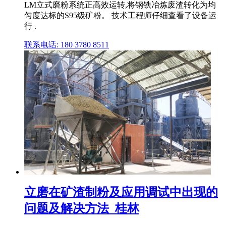
LM立式磨粉系统正高效运转,将钢铁冶炼废渣转化为均
匀度达标的S95级矿粉。 技术工程师仔细查看了设备运
行 .
联系电话: 180 3780 8511
立磨在矿渣制粉及应用调试中出现的
问题及解决方法_桂林