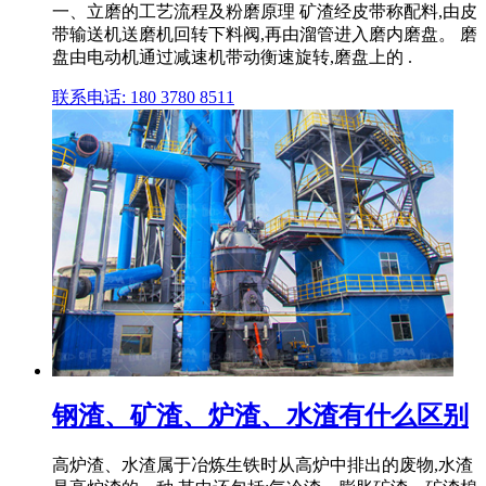
一、立磨的工艺流程及粉磨原理 矿渣经皮带称配料,由皮
带输送机送磨机回转下料阀,再由溜管进入磨内磨盘。 磨
盘由电动机通过减速机带动衡速旋转,磨盘上的 .
联系电话: 180 3780 8511
钢渣、矿渣、炉渣、水渣有什么区别
高炉渣、水渣属于冶炼生铁时从高炉中排出的废物,水渣