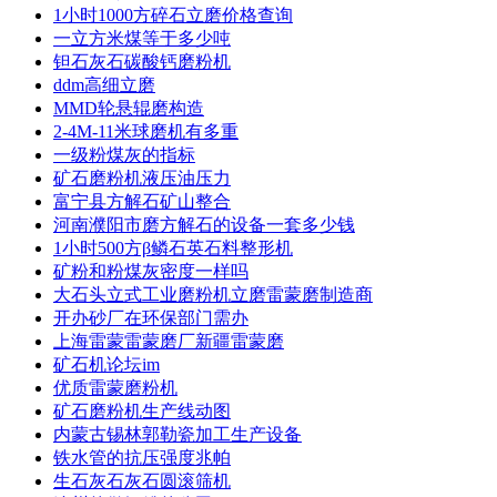
1小时1000方碎石立磨价格查询
一立方米煤等于多少吨
钽石灰石碳酸钙磨粉机
ddm高细立磨
MMD轮悬辊磨构造
2-4M-11米球磨机有多重
一级粉煤灰的指标
矿石磨粉机液压油压力
富宁县方解石矿山整合
河南濮阳市磨方解石的设备一套多少钱
1小时500方β鳞石英石料整形机
矿粉和粉煤灰密度一样吗
大石头立式工业磨粉机立磨雷蒙磨制造商
开办砂厂在环保部门需办
上海雷蒙雷蒙磨厂新疆雷蒙磨
矿石机论坛im
优质雷蒙磨粉机
矿石磨粉机生产线动图
内蒙古锡林郭勒瓷加工生产设备
铁水管的抗压强度兆帕
生石灰石灰石圆滚筛机