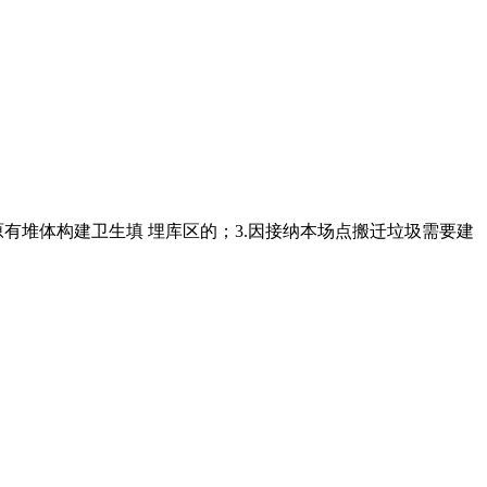
原有堆体构建卫生填 埋库区的；3.因接纳本场点搬迁垃圾需要建