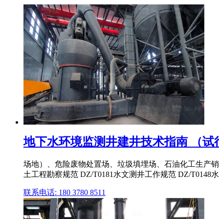
地下水环境监测井建井技术指南 （试
场地）、危险废物处置场、垃圾填埋场、石油化工生产销售
土工程勘察规范 DZ/T0181水文测井工作规范 DZ/T014
联系电话: 180 3780 8511