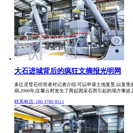
大石进城背后的疯狂文摘报光明网
多位灵璧石经营者对记者介绍,可以申请土地复垦,以复垦
祸,2006年,仅馨云村发生了两起因采石而引起的塌方事故
联系电话: 180 3780 8511