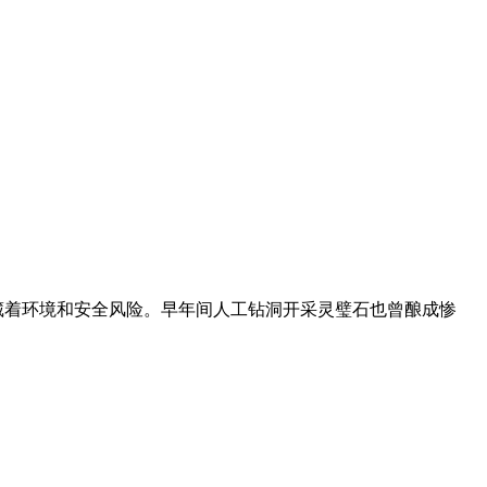
暗藏着环境和安全风险。早年间人工钻洞开采灵璧石也曾酿成惨