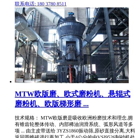
联系电话: 180 3780 8511
MTW欧版磨、欧式磨粉机、悬辊式
磨粉机、欧版梯形磨 ...
技术规格： MTW欧版磨是吸收欧洲粉磨技术和理念,拥
有锥齿轮整体传动、内部稀油润滑系统、弧形风道等多
项 ... 由主皮带送给 3YZS1860振动筛,原砂直接分离,大料
返回圆锥破进行再加工,小于4公分的由VSI9526制砂机处