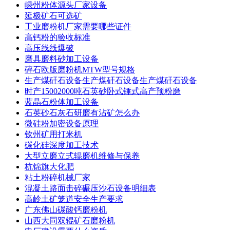
嵊州粉体源头厂家设备
延极矿石可选矿
工业磨粉机厂家需要哪些证件
高钙粉的验收标准
高压线线爆破
磨具磨料砂加工设备
碎石欧版磨粉机MTW型号规格
生产煤矸石设备生产煤矸石设备生产煤矸石设备
时产15002000吨石英砂卧式锤式高产预粉磨
蓝晶石粉体加工设备
石英砂石灰石研磨有沾矿怎么办
微硅粉加密设备原理
钦州矿用打米机
碳化硅深度加工技术
大型立磨立式辊磨机维修与保养
杭锦旗大化肥
粘土粉碎机械厂家
混凝土路面击碎碾压沙石设备明细表
高岭土矿笼道安全生产要求
广东佛山碳酸钙磨粉机
山西大同双辊矿石磨粉机