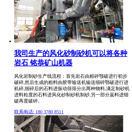
我司生产的风化砂制砂机可以将各种
岩石 铭恭矿山机器
风化岩制砂生产线流程：首先岩石由粗碎颚破进行初步
破碎,然后生成的粗料由胶带输送机输送细碎鄂破进行进
机碎,细碎后的石料进振动筛筛分出两种物料,满足制砂机
进料粒度的石料进风化砂制砂机制砂,另一部分返料进细
破再度破碎。
联系电话: 180 3780 8511