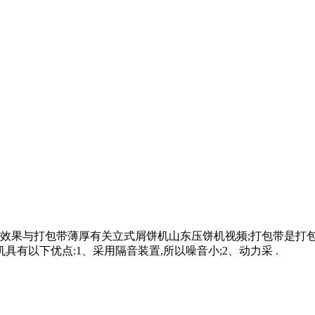
效果与打包带薄厚有关立式屑饼机山东压饼机视频;打包带是打包
有以下优点:1、采用隔音装置,所以噪音小;2、动力采 .