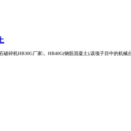
土
破碎机HB30G厂家:。HB40G(钢筋混凝土),该项子目中的机