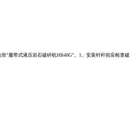
械台班"履带式液压岩石破碎机HB40G"。1、安装钎杆前应检查破