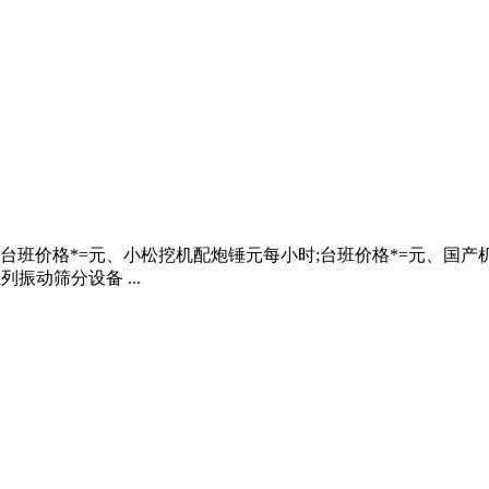
格*=元、小松挖机配炮锤元每小时;台班价格*=元、国产机子要便宜
振动筛分设备 ...