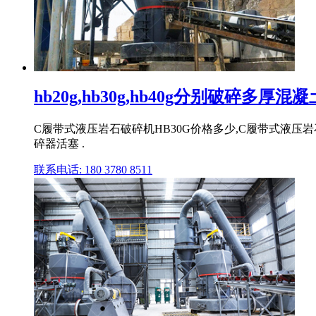
hb20g,hb30g,hb40g分别破碎多厚混凝
C履带式液压岩石破碎机HB30G价格多少,C履带式液压岩石
碎器活塞 .
联系电话: 180 3780 8511