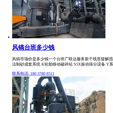
风镐台班多少钱
风镐市场价是多少钱一个台班广联达服务新干线答疑解惑台班价
法制砂成套系统 K轮胎移动破碎站 S5X振动筛分设备 Y系列
联系电话: 180 3780 8511