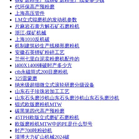
铁矿磨粉生产线铁矿磨粉生产线要多少钱
代环保高产预粉磨
上海高压管件
LM立式辊磨机的发动机参数
片麻岩石膏方解石矿石磨粉机
浙江-煤矿机械
上海1010反机破
机制建筑砂生产线梯形磨粉机
安徽石英锂矿粉碎工艺
兰州七里白泥卖粉磨机配件的
l400X1400锤破时产多少方
ctb永磁筒式200目磨粉机
325雷蒙磨
纳米级超细微立式滚轮研磨分级设备
山东石子珍珠岩加工工艺
山东石头磨沙机山东石头磨沙机山东石头磨沙机
锟式欧版磨粉机MTW
碳黑第四代高产预粉磨
45TPH欧版立式磨矿石磨粉机
欧版磨粉机MTW中的PE是什么型号
时产700吨粉砂机
淄博大力矿山机械2024破