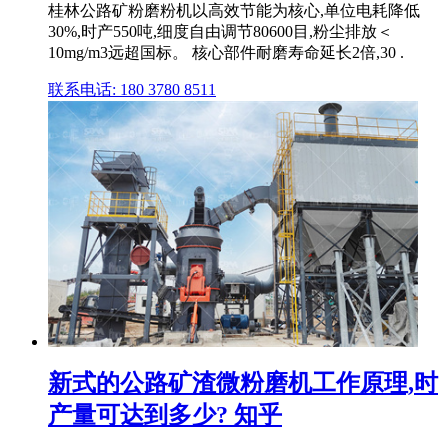
桂林公路矿粉磨粉机以高效节能为核心,单位电耗降低
30%,时产550吨,细度自由调节80600目,粉尘排放＜
10mg/m3远超国标。 核心部件耐磨寿命延长2倍,30 .
联系电话: 180 3780 8511
新式的公路矿渣微粉磨机工作原理,时
产量可达到多少? 知乎