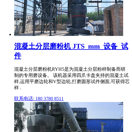
混凝土分层磨粉机 JTS_mm_设备_试
件
混凝土分层磨粉机RYH5是为混凝土分层粉样制备而研
制的专用磨设备。 该机器采用四爪卡盘夹持的混凝土试
样,运用平磨边轮和V型边轮,打磨圆形试件侧面,可获得芯
样 .
联系电话: 180 3780 8511