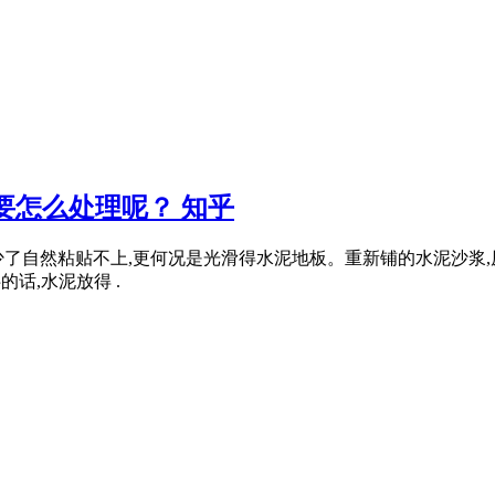
要怎么处理呢？ 知乎
少了自然粘贴不上,更何况是光滑得水泥地板。重新铺的水泥沙浆,
话,水泥放得 .