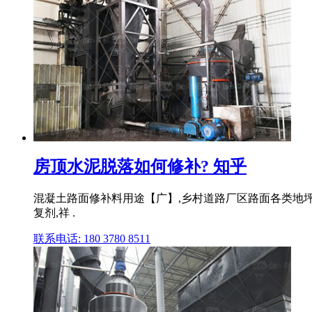
房顶水泥脱落如何修补? 知乎
混凝土路面修补料用途【广】,乡村道路厂区路面各类地
复剂,祥 .
联系电话: 180 3780 8511