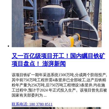
又一百亿级项目开工！国内瞩目铁矿
项目盘点！ 澎湃新闻
该项目铁矿一期年采选系统1500万吨,分成两个阶段投产,
其中前750万吨工程所需4条竖井已全部竣工,达产后铁精
粉年产量为256万吨,后750万吨工程增设3条竖井,均在施
工过程中,预计于2024 年正式投入生产。该项目曾先后被
国家有关部委列为 ...
联系电话: 180 3780 8511