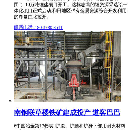
团"）10万吨锂盐项目开工。这标志着的锂资源采选冶一
体化项目正式启动,和田地区稀有金属资源综合开发利用
的序幕由此拉开。
联系电话: 180 3780 8511
南钢联草楼铁矿建成投产 道客巴巴
6中国冶金第17卷表ll炉腹、炉腰和炉身下部用耐火材料