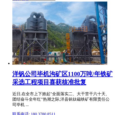
洋钒公司毕机沟矿区1100万吨/年铁矿
采选工程项目喜获核准批复
近日,在全市上下掀起"全面落实二、大干苦干六十天、
团结奋斗全年红"热潮之际,洋县钒钛磁铁矿有限责任公
司毕机 ...
联系电话: 180 3780 8511