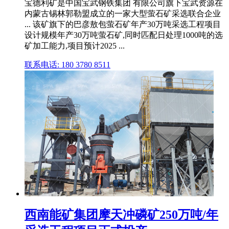
宝德利矿是中国宝武钢铁集团 有限公司旗下宝武资源在
内蒙古锡林郭勒盟成立的一家大型萤石矿采选联合企业
... 该矿旗下的巴彦敖包萤石矿年产30万吨采选工程项目
设计规模年产30万吨萤石矿,同时匹配日处理1000吨的选
矿加工能力,项目预计2025 ...
联系电话: 180 3780 8511
西南能矿集团摩天冲磷矿250万吨/年