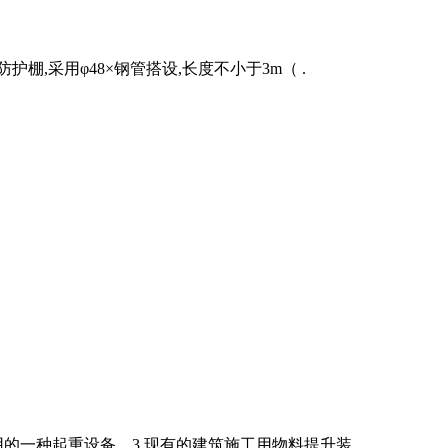
,采用φ48×钢管搭设,长度不小于3m（ .
一种起重设备。3.现有的建筑施工用物料提升装 .