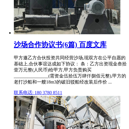
沙场合作协议书(6篇) 百度文库
甲方邀乙方合伙投资共同经营沙场,现双方在公平自愿的
基础上,合伙事谊达成如下协议： 条：乙方出资现金叁拾
壹万元整(人民币)给甲方,甲方负责购买
_______________(需资金伍拾伍万肆仟捌佰元整),甲方的
老打沙船和一艘18m3的破旧驳船经改装后作价 ...
联系电话: 180 3780 8511