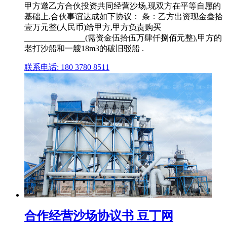
甲方邀乙方合伙投资共同经营沙场,现双方在平等自愿的
基础上,合伙事谊达成如下协议： 条：乙方出资现金叁拾
壹万元整(人民币)给甲方,甲方负责购买
_______________(需资金伍拾伍万肆仟捌佰元整),甲方的
老打沙船和一艘18m3的破旧驳船 .
联系电话: 180 3780 8511
合作经营沙场协议书 豆丁网