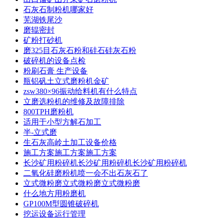
石灰石制粉机哪家好
芜湖铁尾沙
磨辊密封
矿粉打砂机
磨325目石灰石粉和硅石硅灰石粉
破碎机的设备点检
粉刷石膏 生产设备
瓶铝矾土立式磨粉机金矿
zsw380×96振动给料机有什么特点
立磨选粉机的维修及故障排除
800TPH磨粉机
适用于小型方解石加工
半-立式磨
生石灰高岭土加工设备价格
施工方案施工方案施工方案
长沙矿用粉碎机长沙矿用粉碎机长沙矿用粉碎机
二氧化硅磨粉机喷一会不出石灰石了
立式微粉磨立式微粉磨立式微粉磨
什么地方用粉磨机
GP100M型圆锥破碎机
挖运设备运行管理