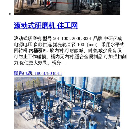
滚动式研磨机 佳工网
滚动式研磨机 型号 50L 100L 200L 300L 品牌 中研亿成
电源电压 多款供选 抛光轮直径 100（mm） 采用水平式
回转桶,内桶覆PU 胶内衬,可耐酸碱、耐磨,减少噪音,又
可防止工作碰损。桶内无内衬,适合金属制品,可加强切削
力,促使更大效果。桶身 ...
联系电话: 180 3780 8511