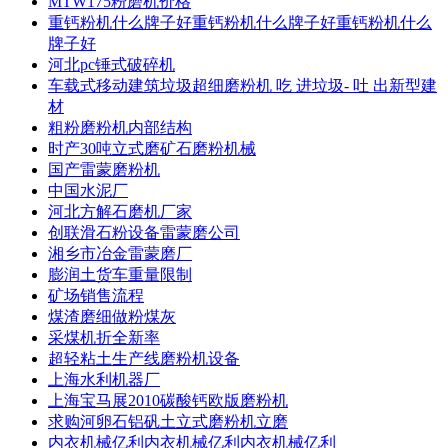
MTW175粉磨机价格
重钙粉机什么牌子好重钙粉机什么牌子好重钙粉机什么
牌子好
河北pc锤式破碎机
车载式移动建筑垃圾超细磨粉机 吃 进垃圾- 吐 出新型建
材
粗粉磨粉机内部结构
时产30吨立式磨矿石磨粉机械
国产雷蒙磨粉机
中国水泥厂
河北方解石磨机厂家
创联滑石粉设备雷蒙磨公司
湘乡市冶金雷蒙磨厂
膨润土货车重量限制
矿场销售流程
煤渣磨细做粉煤灰
采煤机折全新率
超轻粘土生产线磨粉机设备
上海水利机器厂
上海宝马展2010碳酸钙欧版磨粉机
求购河卵石铝矾土立式磨粉机立磨
内衣机械亿利内衣机械亿利内衣机械亿利