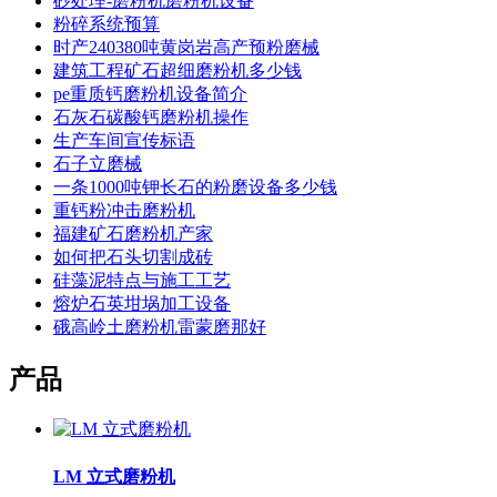
砂处理-磨粉机磨粉机设备
粉碎系统预算
时产240380吨黄岗岩高产预粉磨械
建筑工程矿石超细磨粉机多少钱
pe重质钙磨粉机设备简介
石灰石碳酸钙磨粉机操作
生产车间宣传标语
石子立磨械
一条1000吨钾长石的粉磨设备多少钱
重钙粉冲击磨粉机
福建矿石磨粉机产家
如何把石头切割成砖
硅藻泥特点与施工工艺
熔炉石英坩埚加工设备
硪高岭土磨粉机雷蒙磨那好
产品
LM 立式磨粉机