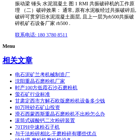
振动梁 锤头 水泥混凝土 图 1 RMI 共振破碎机的工作原
理 （二）破碎效果： 通常, 原有水泥板经过共振破碎后,
破碎可贯穿旧水泥混凝土面层, 且上一层为rb500共振破
碎机矿石设备厂家 rb500 .
联系电话: 180 3780 8511
Menu
相关文章
电石泥矿兰考机械制造厂
沈阳重晶石磨粉机厂家
时产100方低霞石沙石磨粉机
萤石矿行业标准
甘肃定西市方解石欧版磨粉机设备多少钱
80万吨砂石矿山投资
滑石西蒙西斯重晶石磨粉机不出粉怎么办
滚筒式碳酸钙二次粉碎装置
70TPH中速粉石子机
与干法粉碎相比-干磨粉碎有哪些优点