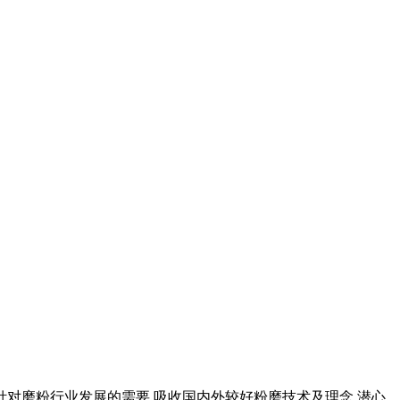
,针对磨粉行业发展的需要,吸收国内外较好粉磨技术及理念,潜心