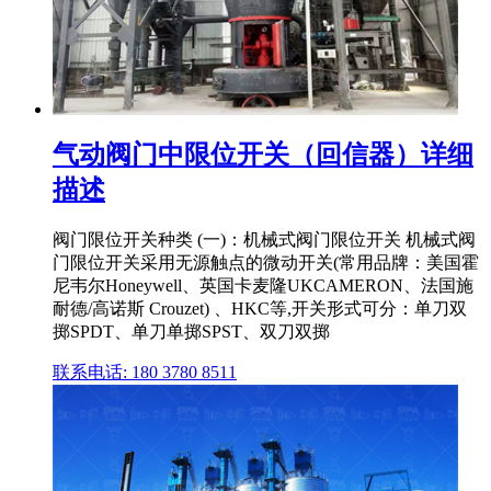
气动阀门中限位开关（回信器）详细
描述
阀门限位开关种类 (一)：机械式阀门限位开关 机械式阀
门限位开关采用无源触点的微动开关(常用品牌：美国霍
尼韦尔Honeywell、英国卡麦隆UKCAMERON、法国施
耐德/高诺斯 Crouzet) 、HKC等,开关形式可分：单刀双
掷SPDT、单刀单掷SPST、双刀双掷
联系电话: 180 3780 8511