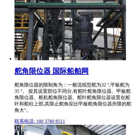
舵角限位器 国际船舶网
舵角限位器的限制角为：一般流线型舵为32 °,平板舵为
35 °。 按其设置部位不同分,有舵叶舵角限位器、甲板舵
角限位器、舵机舵角限位器。舵叶舵角限位器设置在舵
叶和舵柱上部,其限止舵角应比甲板舵角限位器所限的舵
角大°。
联系电话: 180 3780 8511