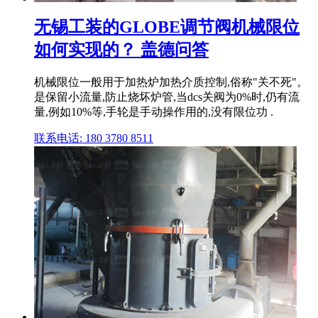
无锡工装的GLOBE调节阀机械限位
如何实现的？ 盖德问答
机械限位一般用于加热炉加热介质控制,俗称"关不死"。
是保留小流量,防止烧坏炉管,当dcs关阀为0%时,仍有流
量,例如10%等,手轮是手动操作用的,没有限位功 .
联系电话: 180 3780 8511