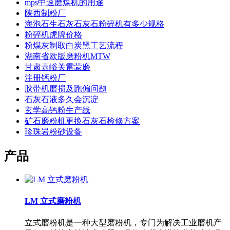
mps中速磨煤机的用途
陕西制粉厂
海泡石生石灰石灰石粉碎机有多少规格
粉碎机虎牌价格
粉煤灰制取白炭黑工艺流程
湖南省欧版磨粉机MTW
甘肃嘉峪关雷蒙磨
注册钙粉厂
胶带机磨损及跑偏问题
石灰石液多久会沉淀
玄学高钙粉生产线
矿石磨粉机更换石灰石检修方案
珍珠岩粉砂设备
产品
LM 立式磨粉机
立式磨粉机是一种大型磨粉机，专门为解决工业磨机产