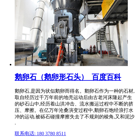
鹅卵石（鹅卵形石头）_百度百科
鹅卵石,是因为状似鹅卵而得名。鹅卵石作为一种的石材,
取自经历过千万年前的地壳运动后由古老河床隆起产生
的砂石山中,经历着山洪冲击、流水搬运过程中不断的挤
压、摩擦。在亿万年沧桑演变过程中,鹅卵石饱经浪打水
冲的运动,被砾石碰撞摩擦失去了不规则的棱角,又和泥沙
.
联系电话: 180 3780 8511