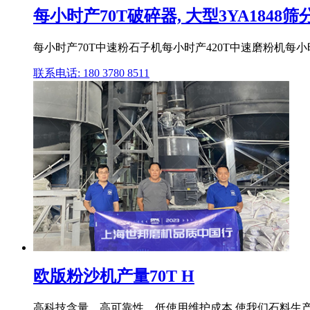
每小时产70T破碎器, 大型3YA1848
每小时产70T中速粉石子机每小时产420T中速磨粉机每小时产
联系电话: 180 3780 8511
欧版粉沙机产量70T H
高科技含量、高可靠性、低使用维护成本,使我们石料生产线,鹅