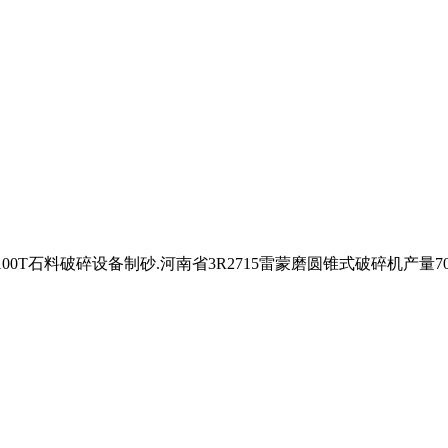
0T石料破碎设备制砂.河南省3R2715雷蒙磨圆锥式破碎机产量70T/