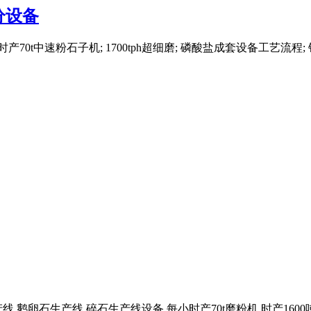
筛分设备
70t中速粉石子机; 1700tph超细磨; 磷酸盐成套设备工艺流程;
卵石生产线,碎石生产线设备 每小时产70t磨粉机 时产1600吨欧