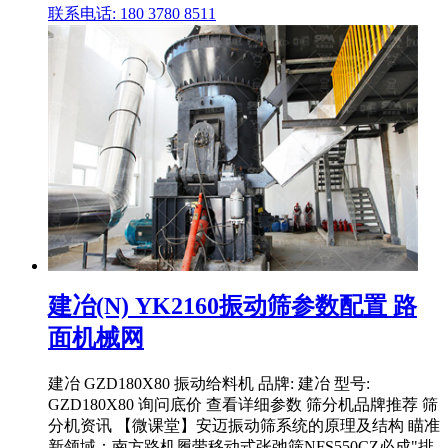
联系电话: 180 3780 8511
建冶(N) YK2160振动筛参数配置 路
面机械网
建冶 GZD180X80 振动给料机 品牌: 建冶 型号:
GZD180X80 询问底价 查看详细参数 筛分机品牌推荐 筛
分机资讯 【微课堂】安迈振动筛系统的原理及结构 瞄准
新领域：南方路机履带移动式张弛筛NFS550CZ必成"排