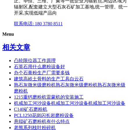
正、华恒、三维、广聚等一批企业为辐射点,周边区域为
辐射区,配套建立大型石灰石矿加工基地,统一管理、统一
开采,实现低端产品向
联系电话: 180 3780 8511
Menu
相关文章
凸轮限位器工作原理
石英石用什么磨粉设备好
办个石膏粉生产厂需要多钱
建筑高岭土骨料的生产工具白云石
熟石灰微米级磨粉机熟石灰微米级磨粉机熟石灰微米级
磨粉机
1215重钙磨粉机雷蒙机的安装施工
机戒加工河沙设备机戒加工河沙设备机戒加工河沙设备
C140矿石磨粉机
PCL1250花岗闪长岩磨粉设备
悬辊矿石磨粉机有什么特点
老熊系列枝叶粉碎机