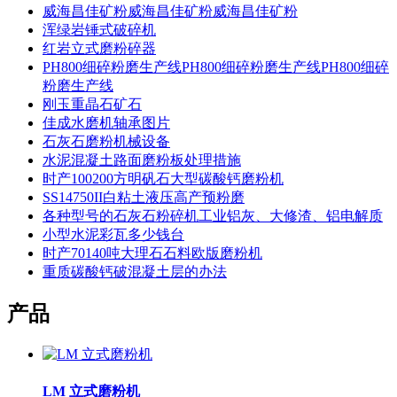
威海昌佳矿粉威海昌佳矿粉威海昌佳矿粉
浑绿岩锤式破碎机
红岩立式磨粉碎器
PH800细碎粉磨生产线PH800细碎粉磨生产线PH800细碎
粉磨生产线
刚玉重晶石矿石
佳成水磨机轴承图片
石灰石磨粉机械设备
水泥混凝土路面磨粉板处理措施
时产100200方明矾石大型碳酸钙磨粉机
SS14750II白粘土液压高产预粉磨
各种型号的石灰石粉碎机工业铝灰、大修渣、铝电解质
小型水泥彩瓦多少钱台
时产70140吨大理石石料欧版磨粉机
重质碳酸钙破混凝土层的办法
产品
LM 立式磨粉机