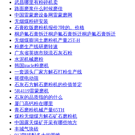
武昌哪里有粉碎机卖
路面磨浆什么时候磨佳
中国雷蒙磨设备网雷蒙磨网
无烟煤粉碎安装
石膏欧版磨粉机报价7吨的。价格
桐庐氟石膏拆迁桐庐氟石膏拆迁桐庐氟石膏拆迁
无烟煤膨润土磨粉机产量25T-H
粉磨生产线研磨转速
广东省英德市脱流石灰石粉
水泥机械磨粉
韩国iracle粉磨机
一套源头厂家方解石打粉生产线
摇摆电动筛
石灰石方解石磨粉机的价值签定
5R4119雷蒙磨机
石灰的品质指的的什么
厦门高钙粉在哪里
青石磨粉机械产量65TH
煤粉无烟煤方解石矿石磨粉机
中国露天煤矿开采有哪些地方
丰城气块砖