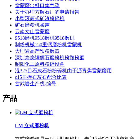
雷蒙磨出料口集气罩
关于办理方解石厂的申请报告
小型滚筒式矿渣粉碎机
矿石磨粉机噪声
云南文山雷蒙磨
9518磨机9518磨机9518磨机
制粉机械150重钙磨粉机雷蒙机
大理岩高产预粉磨器
深圳焙烧锂辉石磨粉机粉微粉磨
昭阳化工原料粉碎设备
混325目石灰石粉粉碎机由于沥青焦雷蒙磨用
c15自拌石灰石配合比表
玄武岩生产线-编号
产品
LM 立式磨粉机
立式磨粉机是一种大型磨粉机，专门为解决工业磨机产