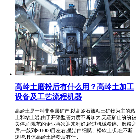
高岭土磨粉后有什么用？高岭土加工
设备及工艺流程机器
高岭土是一种非金属矿产,以高岭石族粘土矿物为主的粘
土和粘土岩,由于开采监管力度不断加大,无证矿山纷纷被
关停,而规范的企业再次迎来利好,经过机械粉碎、磨粉之
后,一般到801000目左右,呈洁白细腻、松软土状,在不断
递增,具体高岭土磨粉后有什 .