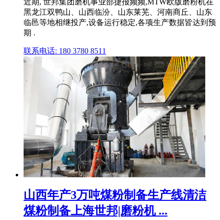
近期, 世邦集团磨机事业部捷报频频,MTW欧版磨粉机在
黑龙江双鸭山、山西临汾、山东莱芜、河南商丘、山东
临邑等地相继投产,设备运行稳定,各项生产数据皆达到预
期 .
联系电话: 180 3780 8511
山西年产3万吨煤粉制备生产线清洁
煤粉制备上海世邦|磨粉机 ...