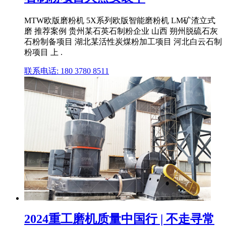
MTW欧版磨粉机 5X系列欧版智能磨粉机 LM矿渣立式
磨 推荐案例 贵州某石英石制粉企业 山西 朔州脱硫石灰
石粉制备项目 湖北某活性炭煤粉加工项目 河北白云石制
粉项目 上 .
联系电话: 180 3780 8511
2024重工磨机质量中国行 | 不走寻常