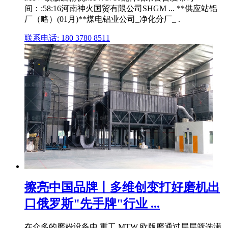
间：:58:16河南神火国贸有限公司SHGM ... **供应站铝
厂（略）(01月)**煤电铝业公司_净化分厂_ .
联系电话: 180 3780 8511
擦亮中国品牌丨多维创变打好磨机出
口俄罗斯"先手牌"行业 ...
在众多的磨粉设备中,重工 MTW 欧版磨通过层层筛选满