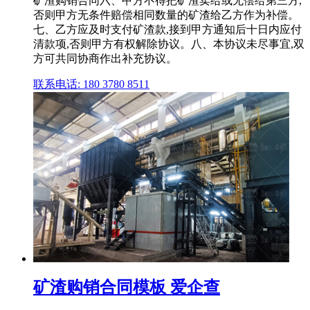
矿渣购销合同六、甲方不得把矿渣卖给或无偿给第三方,
否则甲方无条件赔偿相同数量的矿渣给乙方作为补偿。
七、乙方应及时支付矿渣款,接到甲方通知后十日内应付
清款项,否则甲方有权解除协议。八、本协议未尽事宜,双
方可共同协商作出补充协议。
联系电话: 180 3780 8511
矿渣购销合同模板 爱企查