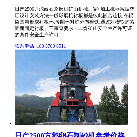
日产2500方蛇纹石杀磨机矿山机械厂家/ 加工机器减振垫
层设计安装方法一般球磨机衬板都是彼此嵌合连接,在辊
筒圆周形成衬板环,每圈环对称分布楔铁,通过对楔铁的紧
固而固定衬板。三审查要求一非煤矿山安全生产许可证
的条件安全生产许可 ...
联系电话: 180 3780 8511
日产2500方鹅卵石制砂机参考价格