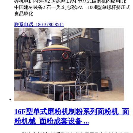
碎机电机的选择2 房德鸿;LPM 型立式破磨机的应用[J];
中国建材装备2 石一兵,刘忠彩;PZ—100Ⅱ型单螺杆挤压式
食品膨化
联系电话: 180 3780 8511
16F型单式磨粉机制粉系列面粉机_面
粉机械_面粉成套设备 ...