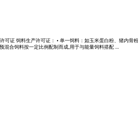
产许可证 饲料生产许可证： • 单一饲料：如玉米蛋白粉、猪内
预混合饲料按一定比例配制而成,用于与能量饲料搭配 ...